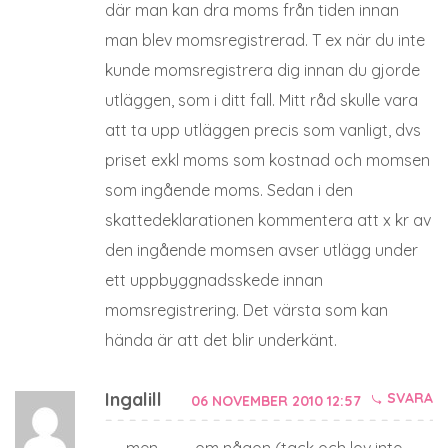
där man kan dra moms från tiden innan
man blev momsregistrerad. T ex när du inte
kunde momsregistrera dig innan du gjorde
utläggen, som i ditt fall. Mitt råd skulle vara
att ta upp utläggen precis som vanligt, dvs
priset exkl moms som kostnad och momsen
som ingående moms. Sedan i den
skattedeklarationen kommentera att x kr av
den ingående momsen avser utlägg under
ett uppbyggnadsskede innan
momsregistrering. Det värsta som kan
hända är att det blir underkänt.
Ingalill
SVARA
06 NOVEMBER 2010 12:57
…….men……….. om någon (tack och lov inte