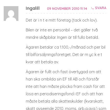
Ingalill
SVARA
09 NOVEMBER 2010 11:14
Det är i n t e mitt företag (tack och lov).
Bilen är inte en personbil – det gäller två
mindre skåpbilar. Ingen är till fullo betald.
Ägaren betalar ca 1.100,-/månad och per bil
till bilförsäljningsföretget. Det är m yc k e t
kvar att betala av.
Ägaren är fullt och fast övertygad om att
han ska ombilda sin EF till AB och förstår
inte att han måste plocka fram cash för att
lösa en periodiseringsfond i EF och att han
måste betala alla skatteskulder (kvarskatt,
skatt avseende 2010, moms, arb.g.avg.) som