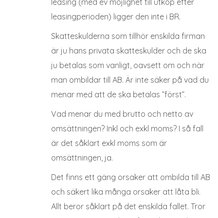
leasing (med ev möjlighet till utköp efter
leasingperioden) ligger den inte i BR.
Skatteskulderna som tillhör enskilda firman
är ju hans privata skatteskulder och de ska
ju betalas som vanligt, oavsett om och när
man ombildar till AB. Är inte säker på vad du
menar med att de ska betalas ”först”.
Vad menar du med brutto och netto av
omsättningen? Inkl och exkl moms? I så fall
är det såklart exkl moms som är
omsättningen, ja.
Det finns ett gäng orsaker att ombilda till AB
och säkert lika många orsaker att låta bli.
Allt beror såklart på det enskilda fallet. Tror