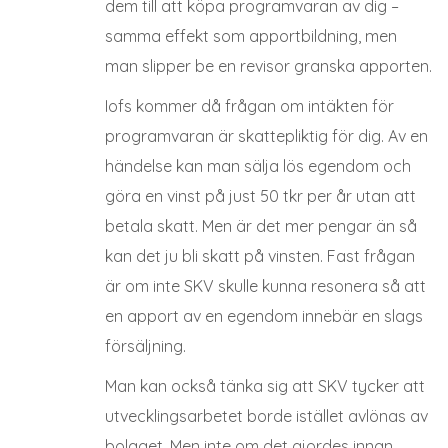
dem till att köpa programvaran av dig –
samma effekt som apportbildning, men
man slipper be en revisor granska apporten.
Iofs kommer då frågan om intäkten för
programvaran är skattepliktig för dig. Av en
händelse kan man sälja lös egendom och
göra en vinst på just 50 tkr per år utan att
betala skatt. Men är det mer pengar än så
kan det ju bli skatt på vinsten. Fast frågan
är om inte SKV skulle kunna resonera så att
en apport av en egendom innebär en slags
försäljning.
Man kan också tänka sig att SKV tycker att
utvecklingsarbetet borde istället avlönas av
bolaget. Men inte om det gjordes innan