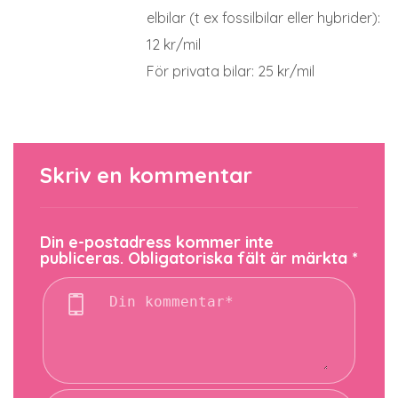
elbilar (t ex fossilbilar eller hybrider):
12 kr/mil
För privata bilar: 25 kr/mil
Skriv en kommentar
Din e-postadress kommer inte
publiceras.
Obligatoriska fält är märkta
*