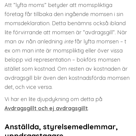
Att ”lyfta moms” betyder att momspliktiga
företag får tillbaka den ingående momsen i sin
momsdeklaration. Detta benämns också ibland
lite förvirrande att momsen är ”avdragsgill”. När
man av nån anledning
inte
får lyfta momsen – t
ex om man inte är momspliktig eller över vissa
belopp vid representation – bokförs momsen
istället som kostnad. Om resten av kostnaden är
avdragsgill blir även den kostnadsförda momsen
det, och vice versa.
Vi har en lite djupdykning om detta på
Avdragsgillt och ej avdragsgillt
.
Anställda, styrelsemedlemmar,
uppdragstagare