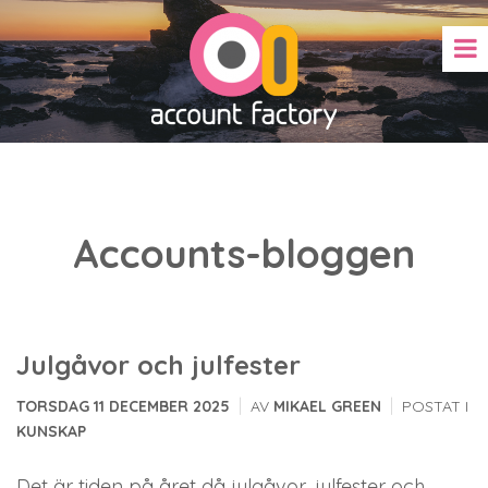
Accounts-bloggen
Julgåvor och julfester
|
|
TORSDAG 11 DECEMBER 2025
AV
MIKAEL GREEN
POSTAT I
KUNSKAP
Det är tiden på året då julgåvor, julfester och