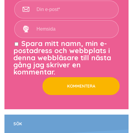
Spara mitt namn, min e-
postadress och webbplats i
denna webbläsare till nästa
gång jag skriver en
kommentar.
SÖK