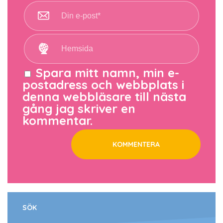
Spara mitt namn, min e-
postadress och webbplats i
denna webbläsare till nästa
gång jag skriver en
kommentar.
SÖK