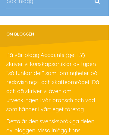
OM BLOGGEN
På vår blogg Accounts (get it?)
skriver vi kunskapsartiklar av typen
”så funkar det” samt om nyheter på
redovisnings- och skatteområdet. Då
och då skriver vi även om
utvecklingen i vår bransch och vad
som händer i vårt eget företag.
Detta är den svenskspråkiga delen
av bloggen. Vissa inlägg finns