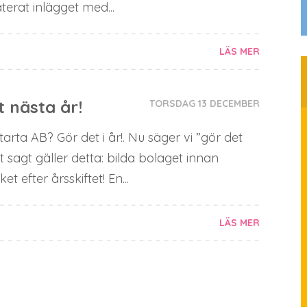
erat inlägget med...
LÄS MER
 nästa år!
TORSDAG 13 DECEMBER
arta AB? Gör det i år!. Nu säger vi ”gör det
t sagt gäller detta: bilda bolaget innan
t efter årsskiftet! En...
LÄS MER