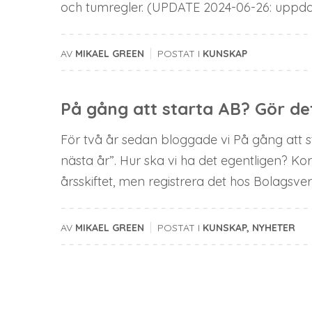
och tumregler. (UPDATE 2024-06-26: uppdat
|
AV
MIKAEL GREEN
POSTAT I
KUNSKAP
På gång att starta AB? Gör det
För två år sedan bloggade vi På gång att st
nästa år”. Hur ska vi ha det egentligen? Kor
årsskiftet, men registrera det hos Bolagsverke
|
AV
MIKAEL GREEN
POSTAT I
KUNSKAP
,
NYHETER