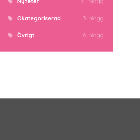
Nyheter
31 inlägg
Okategoriserad
3 inlägg
Övrigt
6 inlägg