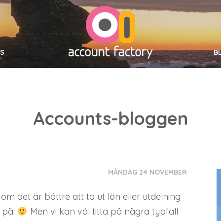
SS
B
Accounts-bloggen
MÅNDAG 24 NOVEMBER
det är bättre att ta ut lön eller utdelning
r på!
Men vi kan väl titta på några typfall