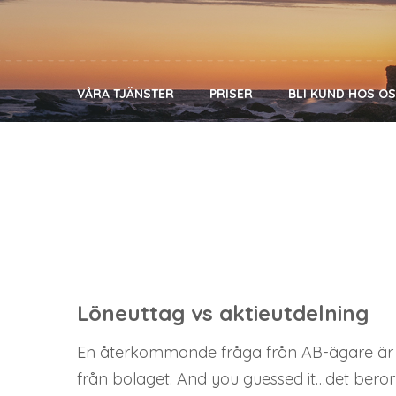
VÅRA TJÄNSTER
PRISER
BLI KUND HOS O
Löneuttag vs aktieutdelning
En återkommande fråga från AB-ägare är om 
från bolaget. And you guessed it…det bero