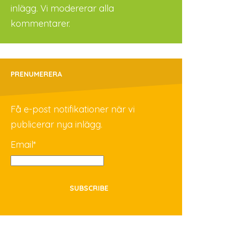
inlägg. Vi modererar alla
kommentarer.
PRENUMERERA
Få e-post notifikationer när vi
publicerar nya inlägg.
Email*