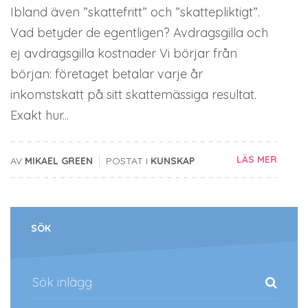
Ibland även ”skattefritt” och ”skattepliktigt”.
Vad betyder de egentligen? Avdragsgilla och
ej avdragsgilla kostnader Vi börjar från
början: företaget betalar varje år
inkomstskatt på sitt skattemässiga resultat.
Exakt hur...
|
LÄS MER
AV
MIKAEL GREEN
POSTAT I
KUNSKAP
SÖK