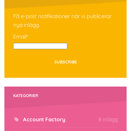
Få e-post notifikationer när vi publicerar
nya inlägg.
Email*
KATEGORIER
Account Factory
8 inlägg