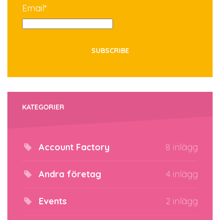
Email*
KATEGORIER
Account Factory
8 inlägg
Andra företag
4 inlägg
Events
2 inlägg