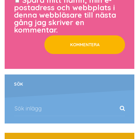
postadress och webbplats i
denna webbläsare till nästa
gång jag skriver en
kommentar.
SÖK