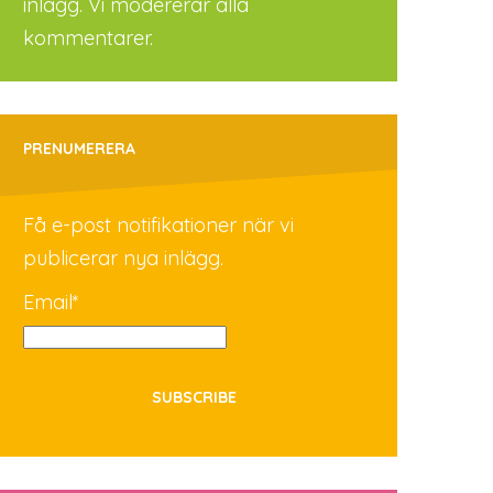
inlägg. Vi modererar alla
kommentarer.
PRENUMERERA
Få e-post notifikationer när vi
publicerar nya inlägg.
Email*