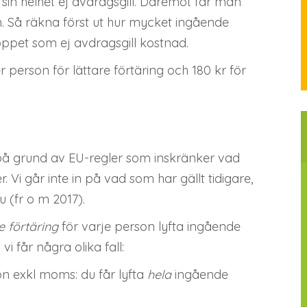
 sin helhet ej avdragsgill. Däremot får man
. Så räkna först ut hur mycket ingående
ppet som ej avdragsgill kostnad.
person för lättare förtäring och 180 kr för
e, på grund av EU-regler som inskränker vad
r. Vi går inte in på vad som har gällt tidigare,
 (fr o m 2017).
e förtäring
för varje person lyfta ingående
i får några olika fall:
n exkl moms: du får lyfta
hela
ingående