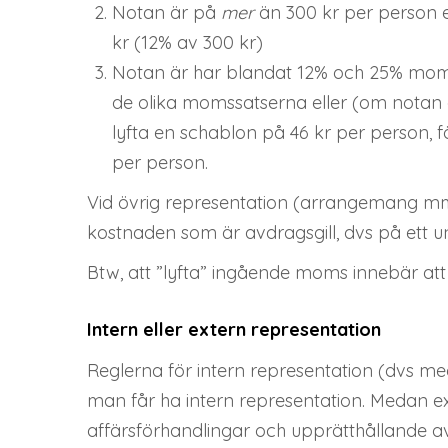
Notan är på
mer
än 300 kr per person e
kr (12% av 300 kr)
Notan är har blandat 12% och 25% moms
de olika momssatserna eller (om notan
lyfta en schablon på 46 kr per person, f
per person.
Vid övrig representation (arrangemang m
kostnaden som är avdragsgill, dvs på ett u
Btw, att ”lyfta” ingående moms innebär at
Intern eller extern representation
Reglerna för intern representation (dvs me
man får ha intern representation. Medan 
affärsförhandlingar och upprätthållande av 