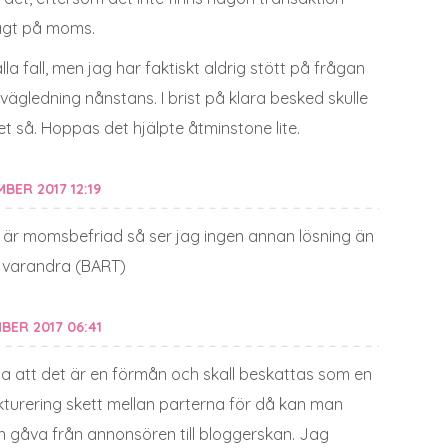
lagt på moms.
alla fall, men jag har faktiskt aldrig stött på frågan
n vägledning nånstans. I brist på klara besked skulle
det så. Hoppas det hjälpte åtminstone lite.
BER 2017 12:19
j är momsbefriad så ser jag ingen annan lösning än
a varandra (BART)
BER 2017 06:41
ga att det är en förmån och skall beskattas som en
turering skett mellan parterna för då kan man
 gåva från annonsören till bloggerskan. Jag