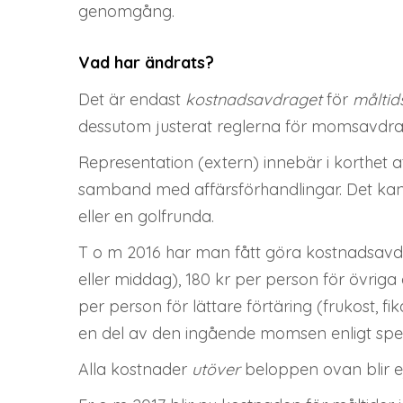
genomgång.
Vad har ändrats?
Det är endast
kostnadsavdraget
för
måltid
dessutom justerat reglerna för momsavdra
Representation (extern) innebär i korthet 
samband med affärsförhandlingar. Det kan va
eller en golfrunda.
T o m 2016 har man fått göra kostnadsavdr
eller middag), 180 kr per person för övrig
per person för lättare förtäring (frukost, f
en del av den ingående momsen enligt spec
Alla kostnader
utöver
beloppen ovan blir ej