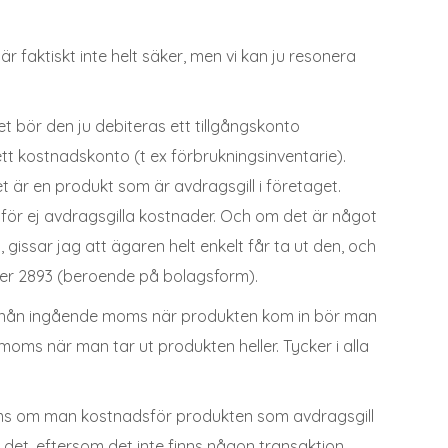
g är faktiskt inte helt säker, men vi kan ju resonera
t bör den ju debiteras ett tillgångskonto
r ett kostnadskonto (t ex förbrukningsinventarie).
et är en produkt som är avdragsgill i företaget.
o för ej avdragsgilla kostnader. Och om det är något
gissar jag att ägaren helt enkelt får ta ut den, och
ler 2893 (beroende på bolagsform).
ta nån ingående moms när produkten kom in bör man
oms när man tar ut produkten heller. Tycker i alla
ms om man kostnadsför produkten som avdragsgill
o det, eftersom det inte finns någon transaktion