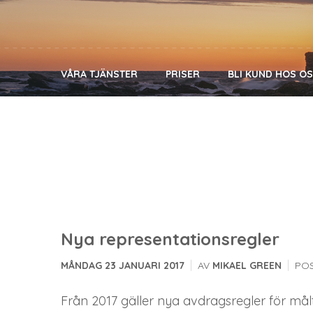
VÅRA TJÄNSTER
PRISER
BLI KUND HOS O
Nya representationsregler
|
|
MÅNDAG 23 JANUARI 2017
AV
MIKAEL GREEN
POS
Från 2017 gäller nya avdragsregler för må