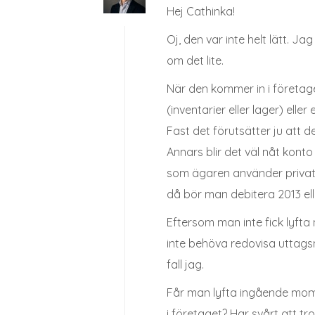
Hej Cathinka!
Oj, den var inte helt lätt. Ja
om det lite.
När den kommer in i företage
(inventarier eller lager) elle
Fast det förutsätter ju att d
Annars blir det väl nåt kont
som ägaren använder privat, 
då bör man debitera 2013 el
Eftersom man inte fick lyf
inte behöva redovisa uttagsm
fall jag.
Får man lyfta ingående mo
i företaget? Har svårt att tr