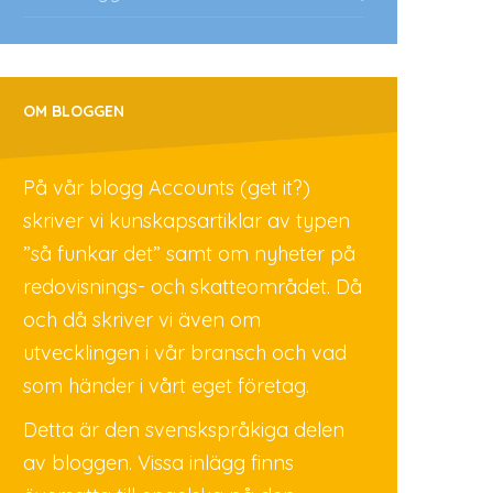
OM BLOGGEN
På vår blogg Accounts (get it?)
skriver vi kunskapsartiklar av typen
”så funkar det” samt om nyheter på
redovisnings- och skatteområdet. Då
och då skriver vi även om
utvecklingen i vår bransch och vad
som händer i vårt eget företag.
Detta är den svenskspråkiga delen
av bloggen. Vissa inlägg finns