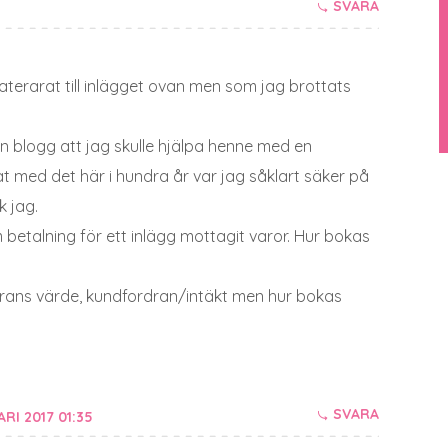
SVARA
terarat till inlägget ovan men som jag brottats
n blogg att jag skulle hjälpa henne med en
t med det här i hundra år var jag såklart säker på
k jag.
betalning för ett inlägg mottagit varor. Hur bokas
 varans värde, kundfordran/intäkt men hur bokas
SVARA
RI 2017 01:35