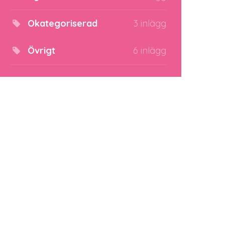
Okategoriserad
3 inlägg
Övrigt
6 inlägg