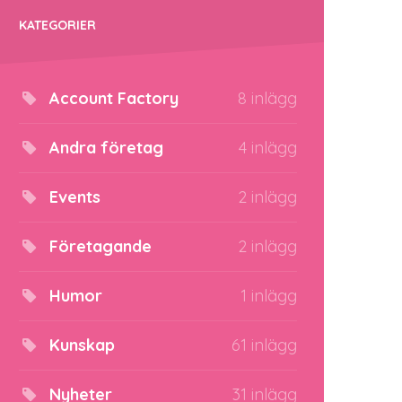
KATEGORIER
Account Factory
8 inlägg
Andra företag
4 inlägg
Events
2 inlägg
Företagande
2 inlägg
Humor
1 inlägg
Kunskap
61 inlägg
Nyheter
31 inlägg