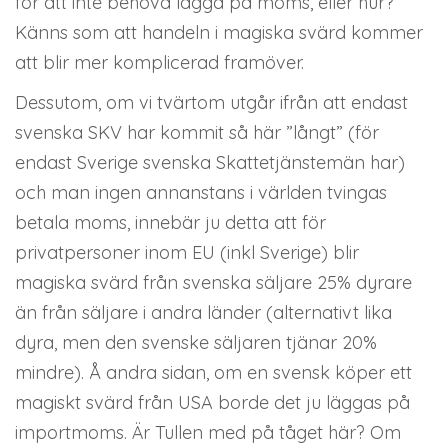
för att inte behöva lägga på moms, eller hur?
Känns som att handeln i magiska svärd kommer
att blir mer komplicerad framöver.
Dessutom, om vi tvärtom utgår ifrån att endast
svenska SKV har kommit så här ”långt” (för
endast Sverige svenska Skattetjänstemän har)
och man ingen annanstans i världen tvingas
betala moms, innebär ju detta att för
privatpersoner inom EU (inkl Sverige) blir
magiska svärd från svenska säljare 25% dyrare
än från säljare i andra länder (alternativt lika
dyra, men den svenske säljaren tjänar 20%
mindre). Å andra sidan, om en svensk köper ett
magiskt svärd från USA borde det ju läggas på
importmoms. Är Tullen med på tåget här? Om