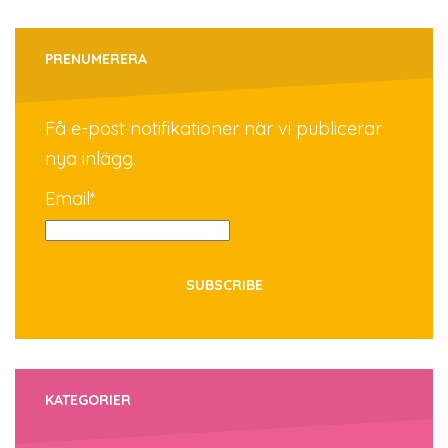
PRENUMERERA
Få e-post notifikationer när vi publicerar
nya inlägg.
Email*
KATEGORIER