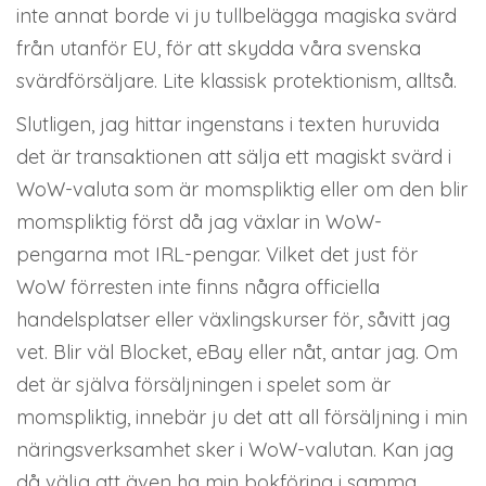
inte annat borde vi ju tullbelägga magiska svärd
från utanför EU, för att skydda våra svenska
svärdförsäljare. Lite klassisk protektionism, alltså.
Slutligen, jag hittar ingenstans i texten huruvida
det är transaktionen att sälja ett magiskt svärd i
WoW-valuta som är momspliktig eller om den blir
momspliktig först då jag växlar in WoW-
pengarna mot IRL-pengar. Vilket det just för
WoW förresten inte finns några officiella
handelsplatser eller växlingskurser för, såvitt jag
vet. Blir väl Blocket, eBay eller nåt, antar jag. Om
det är själva försäljningen i spelet som är
momspliktig, innebär ju det att all försäljning i min
näringsverksamhet sker i WoW-valutan. Kan jag
då välja att även ha min bokföring i samma