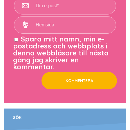
Spara mitt namn, min e-
postadress och webbplats i
denna webbläsare till nästa
gång jag skriver en
kommentar.
SÖK