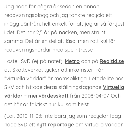
Jag hade för några år sedan en annan
redovisningsblogg och jag tänkte recycla ett
inlägg därifrån, helt enkelt för att jag är så förtjust
i det. Det har 2,5 år på nacken, men strunt
samma. Det är en del att läsa, men rätt kul för
redovisningsnördar med spelintresse.
Läste i SvD (ej på nätet),
Metro
och på
Realtid.se
att Skatteverket tycker att inkomster från
”virtuella världar” är momspliktiga. Letade lite hos
SKV och hittade deras ställningstagande
Virtuella
världar – mervärdesskatt
från 2008-04-07. Och
det här är faktiskt hur kul som helst.
(Edit 2010-11-03: Inte bara jag som recyclar. Idag
hade SvD ett
nytt reportage
om virtuella världar