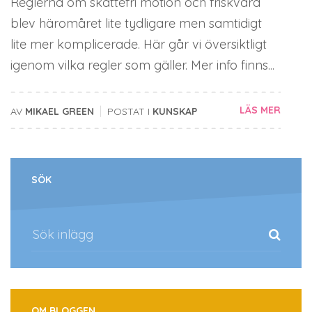
Reglerna om skattefri motion och friskvård
blev häromåret lite tydligare men samtidigt
lite mer komplicerade. Här går vi översiktligt
igenom vilka regler som gäller. Mer info finns...
|
LÄS MER
AV
MIKAEL GREEN
POSTAT I
KUNSKAP
SÖK
OM BLOGGEN