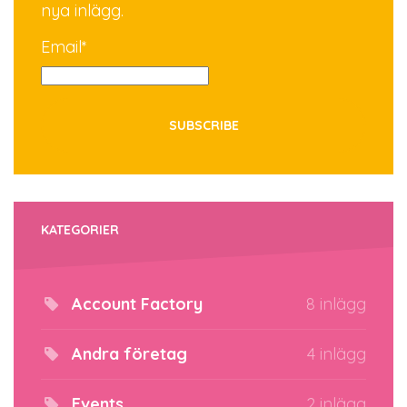
nya inlägg.
Email*
KATEGORIER
Account Factory
8 inlägg
Andra företag
4 inlägg
Events
2 inlägg