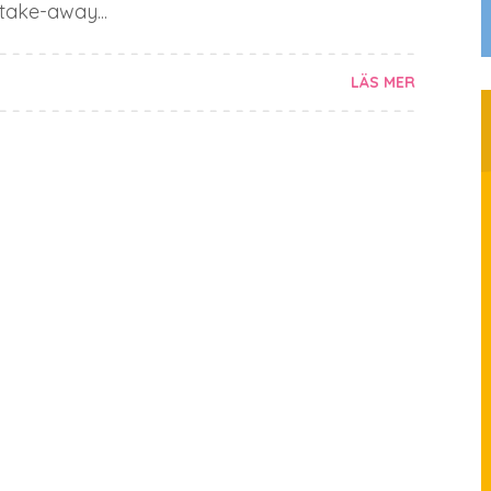
take-away...
LÄS MER