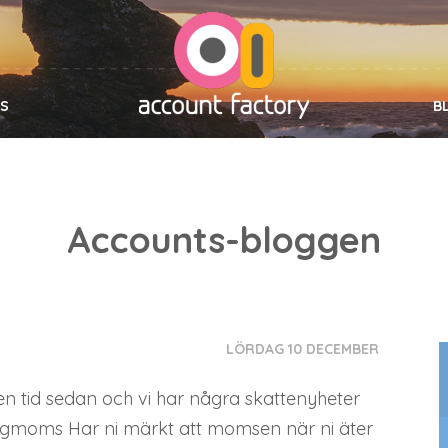
SS
B
Accounts-bloggen
LÖRDAG 10 DECEMBER
 en tid sedan och vi har några skattenyheter
rangmoms Har ni märkt att momsen när ni äter