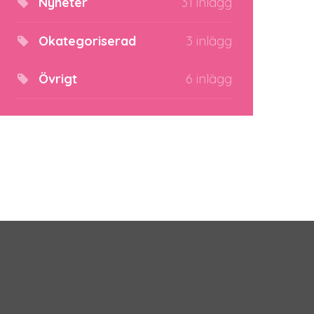
Nyheter
31 inlägg
Okategoriserad
3 inlägg
Övrigt
6 inlägg