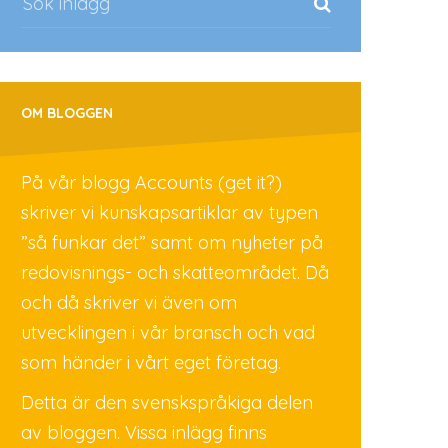
OM BLOGGEN
På vår blogg Accounts (get it?)
skriver vi kunskapsartiklar av typen
”så funkar det” samt om nyheter på
redovisnings- och skatteområdet. Då
och då skriver vi även om
utvecklingen i vår bransch och vad
som händer i vårt eget företag.
Detta är den svenskspråkiga delen
av bloggen. Vissa inlägg finns