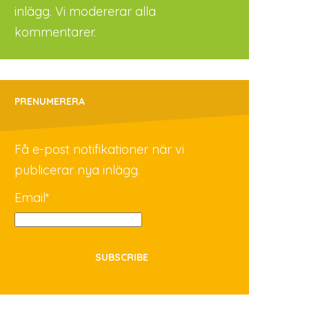
inlägg. Vi modererar alla
kommentarer.
PRENUMERERA
Få e-post notifikationer när vi
publicerar nya inlägg.
Email*